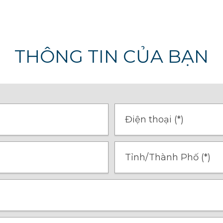
THÔNG TIN CỦA BẠN