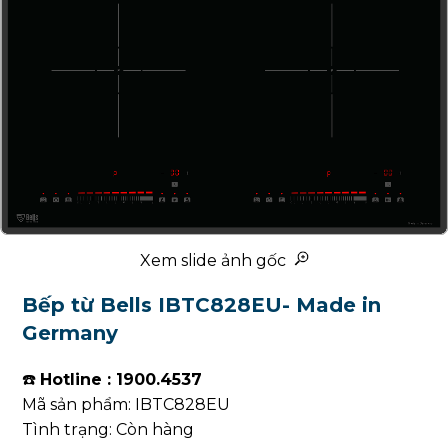
Xem slide ảnh gốc
Bếp từ Bells IBTC828EU- Made in
Germany
☎️
Hotline : 1900.4537
Mã sản phẩm: IBTC828EU
Tình trạng: Còn hàng